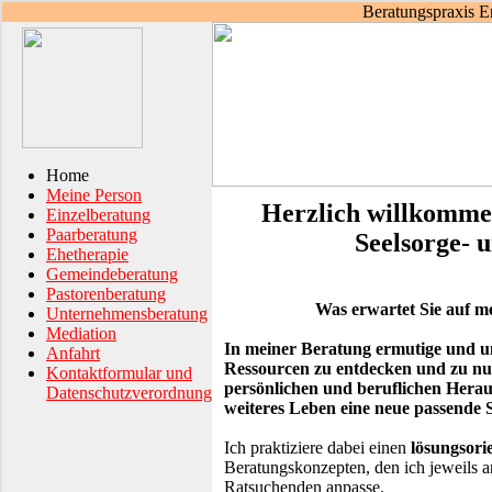
Beratungspraxis E
Home
Meine Person
Herzlich willkommen
Einzelberatung
Paarberatung
Seelsorge- 
Ehetherapie
Gemeindeberatung
Pastorenberatung
Was erwartet Sie auf
Unternehmensberatung
Mediation
In meiner Beratung ermutige und un
Anfahrt
Ressourcen zu entdecken und zu nut
Kontaktformular und
persönlichen und beruflichen Herau
Datenschutzverordnung
weiteres Leben eine neue passende 
Ich praktiziere dabei einen
lösungsori
Beratungskonzepten, den ich jeweils a
Ratsuchenden anpasse.