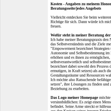
Kosten - Angaben zu meinem Honorar
Beratungsseite/jedes Angebots
Vielleicht entdecken Sie beim weiter
Richtige für sich. Dann würde ich mic
freuen.
Wofür steht in meiner Beratung 
Ich habe meiner Beratungspraxis den
das Selbstverständnis und die Ziele m
"Empowerment bezeichnet Strategien 
Autonomie und Selbstbestimmung im 
erhöhen und es ihnen zu ermöglichen, 
selbstverantwortlich und selbstbestim
bezeichnet dabei sowohl den Prozess 
ermutigen, in Kraft setzen) als auch d
Gestaltungsräume und Ressourcen wah
Ich möchte also Ratsuchende befähigen
setzen", ihre Lösungen zu finden und 
Beziehung zu erarbeiten.
Das Logo meiner Homepage
möchte 
versinnbildlichen: Es zeigt einen Mens
befindet. Seine Arme streckt er hilfes
aus den Kreisen seines inneren Frieden