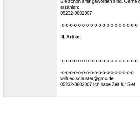
Sie schon älter geworden sind. Gerne 
erzählen:
05232-9802907
-o-o-o-o-o-o-o-o-o-o-o-o-o-o-o-o-o-o-o
III. Artikel
-o-o-o-o-o-o-o-o-o-o-o-o-o-o-o-o-o-o-o
-o-o-o-o-o-o-o-o-o-o-o-o-o-o-o-o-o-o
wilfried.schuster@gmx.de
05232-9802907 Ich habe Zeit für Sie!