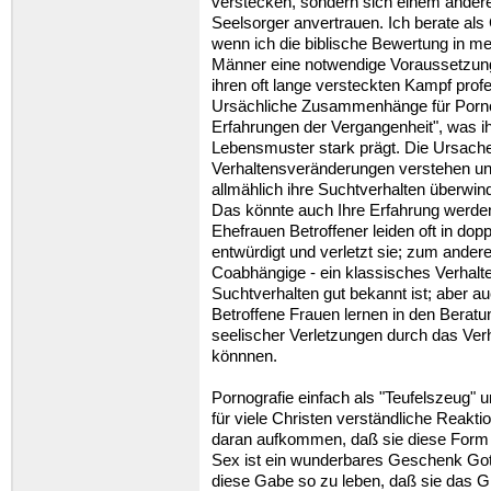
verstecken, sondern sich einem ander
Seelsorger anvertrauen. Ich berate al
wenn ich die biblische Bewertung in mein
Männer eine notwendige Voraussetzung
ihren oft lange versteckten Kampf profe
Ursächliche Zusammenhänge für Pornosu
Erfahrungen der Vergangenheit", was ih
Lebensmuster stark prägt. Die Ursac
Verhaltensveränderungen verstehen un
allmählich ihre Suchtverhalten überwi
Das könnte auch Ihre Erfahrung werde
Ehefrauen Betroffener leiden oft in dop
entwürdigt und verletzt sie; zum ander
Coabhängige - ein klassisches Verhal
Suchtverhalten gut bekannt ist; aber a
Betroffene Frauen lernen in den Berat
seelischer Verletzungen durch das Ver
könnnen.
Pornografie einfach als "Teufelszeug" u
für viele Christen verständliche Reaktio
daran aufkommen, daß sie diese Form 
Sex ist ein wunderbares Geschenk Got
diese Gabe so zu leben, daß sie das Gl