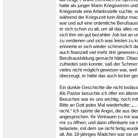
hatte als junger Mann Kriegswirren und
Kriegsende eine Arbeitsstelle suchte,
während der Kriegszeit kein Abitur mac
war und auf eine ordentliche Berufsausb
er sich schon zu alt, um all das alles
sich ihm ein gut bezahlter Job bot an u
zu verdienen und sich was leisten zu 
erinnerte er sich wieder schmerzlich dar
auch finanziell viel mehr drin gewesen
Berufsausbildung gemacht hätte. Obwo
zufrieden sein konnte, saß der Schmerz
vieles nicht möglich gewesen war, weil 
überzeugt, er hätte das auch locker ges
Ein dunkle Geschichte die nicht losläss
Als Pastor besuchte ich öfter ein älte
Besuches war es uns wichtig, noch mitei
Bitte an Gott jedes Mal wiederholte: „…
nicht.“ Ich spürte die Angst, die aus d
angesprochen. Ihr Vertrauen zu mir war
mir zu öffnen; und dann offenbarte sie 
belastete, mit dem sie nicht fertig wur
alt. Als 18-jähriges Mädchen war sie u